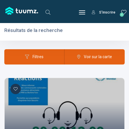
S'inscrire
0
Résultats de la recherche
Filtres
Domaines
Filtres
Voir sur la carte
Domaines
Aptitudes
Centres d'intérêt