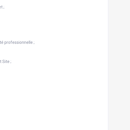
t ;
é professionnelle ;
 Site ;