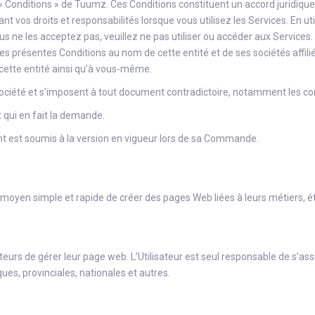
« Conditions » de Tuumz. Ces Conditions constituent un accord juridiq
ant vos droits et responsabilités lorsque vous utilisez les Services. En ut
us ne les acceptez pas, veuillez ne pas utiliser ou accéder aux Services. 
présentes Conditions au nom de cette entité et de ses sociétés affilié
à cette entité ainsi qu’à vous-même.
 Société et s’imposent à tout document contradictoire, notamment les con
qui en fait la demande.
ent est soumis à la version en vigueur lors de sa Commande.
moyen simple et rapide de créer des pages Web liées à leurs métiers, é
teurs de gérer leur page web. L’Utilisateur est seul responsable de s’as
ques, provinciales, nationales et autres.