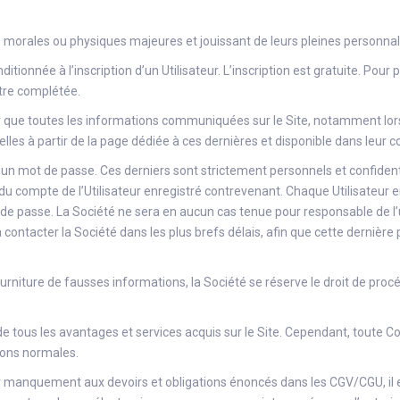
s morales ou physiques majeures et jouissant de leurs pleines personnali
itionnée à l’inscription d’un Utilisateur. L’inscription est gratuite. Pour pr
être complétée.
ur que toutes les informations communiquées sur le Site, notamment lors 
lles à partir de la page dédiée à ces dernières et disponible dans leur 
 d’un mot de passe. Ces derniers sont strictement personnels et confident
u compte de l’Utilisateur enregistré contrevenant. Chaque Utilisateur
 de passe. La Société ne sera en aucun cas tenue pour responsable de l’usu
contacter la Société dans les plus brefs délais, afin que cette dernière
iture de fausses informations, la Société se réserve le droit de procéd
de tous les avantages et services acquis sur le Site. Cependant, toute C
ions normales.
 manquement aux devoirs et obligations énoncés dans les CGV/CGU, il es