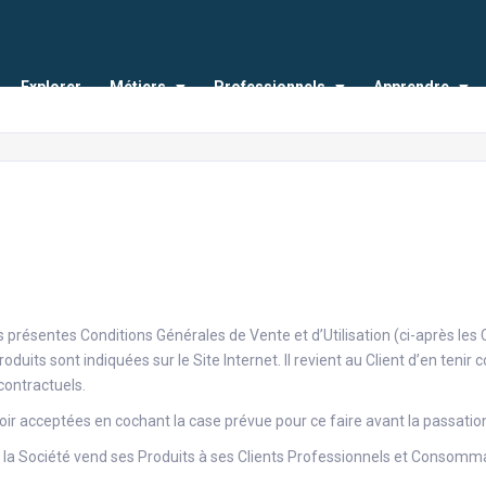
Explorer
Métiers
Professionnels
Apprendre
t les présentes Conditions Générales de Vente et d’Utilisation (ci-après
duits sont indiquées sur le Site Internet. Il revient au Client d’en ten
contractuels.
avoir acceptées en cochant la case prévue pour ce faire avant la passat
la Société vend ses Produits à ses Clients Professionnels et Consommat