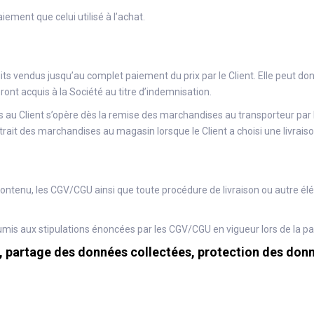
ment que celui utilisé à l’achat.
uits vendus jusqu’au complet paiement du prix par le Client. Elle peut d
nt acquis à la Société au titre d’indemnisation.
ues au Client s’opère dès la remise des marchandises au transporteur par
retrait des marchandises au magasin lorsque le Client a choisi une livrai
e contenu, les CGV/CGU ainsi que toute procédure de livraison ou autre él
umis aux stipulations énoncées par les CGV/CGU en vigueur lors de la 
, partage des données collectées, protection des don