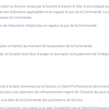
oduit ou Service vendu par la Société à travers le Site, le prix indiqué 
te des réductions applicables et en vigueur le jour de la Commande. Le pri
e passer la Commande.
ion de réductions n’étant plus en vigueur le jour de la Commande.
t payées comptant au moment de la passation de la Commande.
 la Société reste libre d’exiger un acompte ou le paiement de l’intégra
its à la date convenue sur la facture, le Client Professionnel devra vers
nne pour son opération de refinancement majoré de 10 points de pourc
e à la date de la Commande des prestations de Service.
s l’acompte, non payée à sa date d’exigibilité par le Client Professionn