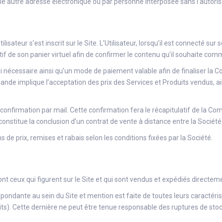
d’une autre adresse électronique ou par personne interposée sans l’autori
sateur s’est inscrit sur le Site. L’Utilisateur, lorsqu’il est connecté su
ulatif de son panier virtuel afin de confirmer le contenu qu’il souhaite
si nécessaire ainsi qu’un mode de paiement valable afin de finaliser l
mande implique l’acceptation des prix des Services et Produits vendus, ain
confirmation par mail. Cette confirmation fera le récapitulatif de la 
nstitue la conclusion d’un contrat de vente à distance entre la Société e
s de prix, remises et rabais selon les conditions fixées par la Société.
nt ceux qui figurent sur le Site et qui sont vendus et expédiés directeme
spondante au sein du Site et mention est faite de toutes leurs caractéris
ts). Cette dernière ne peut être tenue responsable des ruptures de stock