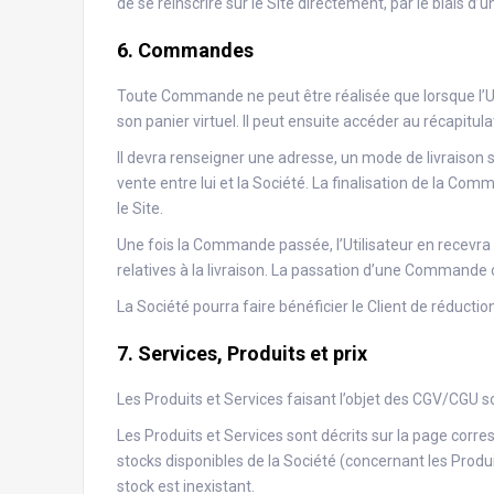
de se réinscrire sur le Site directement, par le biais 
6. Commandes
Toute Commande ne peut être réalisée que lorsque l’Utili
son panier virtuel. Il peut ensuite accéder au récapit
Il devra renseigner une adresse, un mode de livraison 
vente entre lui et la Société. La finalisation de la Com
le Site.
Une fois la Commande passée, l’Utilisateur en recevra 
relatives à la livraison. La passation d’une Commande co
La Société pourra faire bénéficier le Client de réduction
7. Services, Produits et prix
Les Produits et Services faisant l’objet des CGV/CGU so
Les Produits et Services sont décrits sur la page corre
stocks disponibles de la Société (concernant les Produi
stock est inexistant.