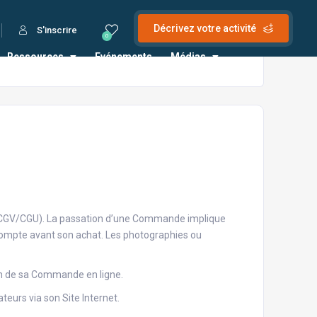
Décrivez votre activité
S'inscrire
0
Ressources
Evénements
Médias
 les CGV/CGU). La passation d’une Commande implique
ir compte avant son achat. Les photographies ou
ion de sa Commande en ligne.
eurs via son Site Internet.