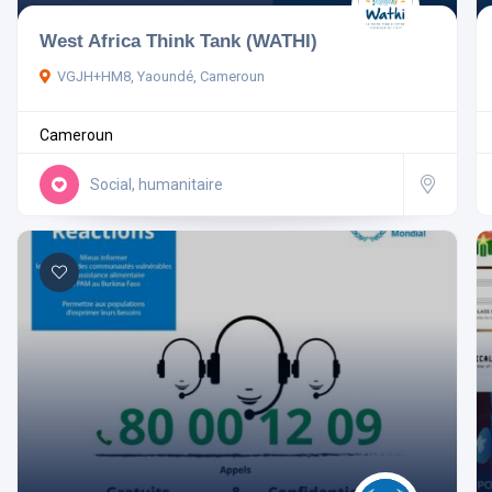
West Africa Think Tank (WATHI)
Pays
VGJH+HM8, Yaoundé, Cameroun
Cameroun
Rechercher
Social, humanitaire
Réinitialiser les filtres