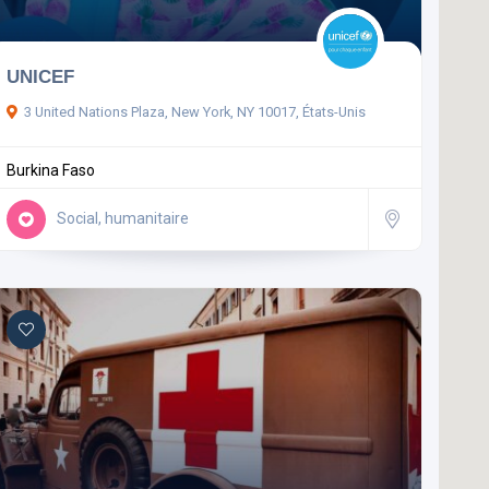
UNICEF
3 United Nations Plaza, New York, NY 10017, États-Unis
Burkina Faso
Social, humanitaire