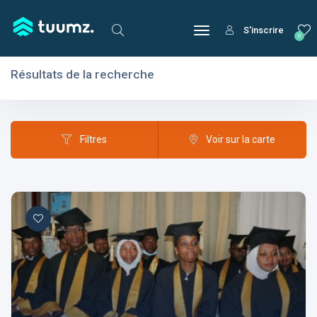
S'inscrire
0
Résultats de la recherche
Filtres
Domaines
Filtres
Voir sur la carte
Domaines
Aptitudes
Centres d'intérêt