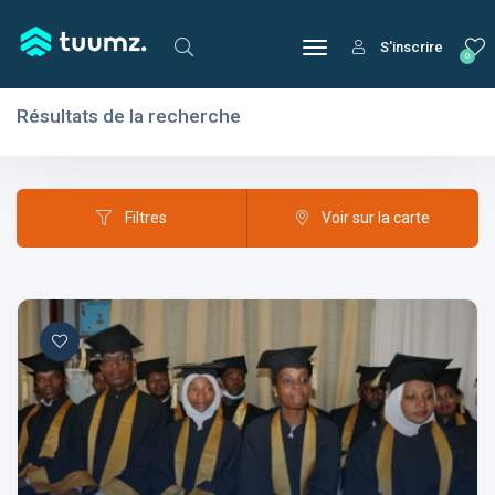
S'inscrire
0
Résultats de la recherche
Filtres
Domaines
Filtres
Voir sur la carte
Domaines
Aptitudes
Centres d'intérêt