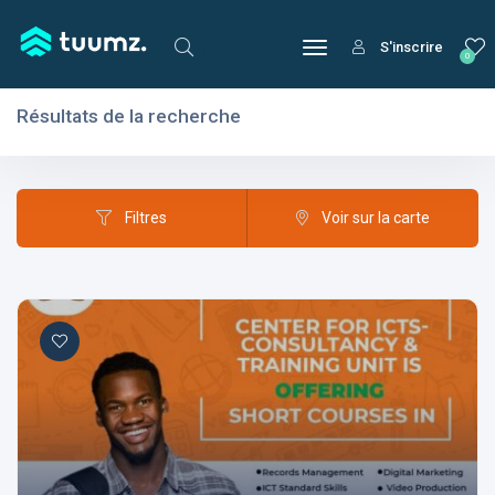
S'inscrire
0
Résultats de la recherche
Filtres
Domaines
Filtres
Voir sur la carte
Domaines
Aptitudes
Centres d'intérêt