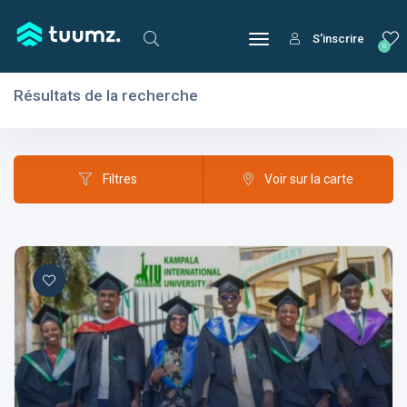
S'inscrire
0
Résultats de la recherche
Filtres
Domaines
Filtres
Voir sur la carte
Domaines
Aptitudes
Centres d'intérêt