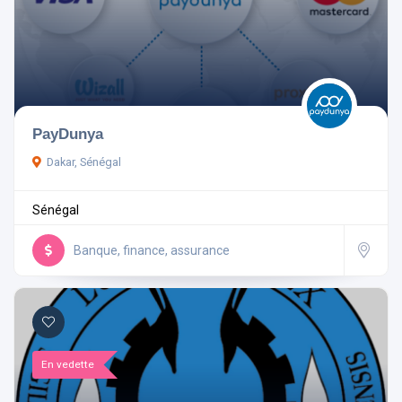
PayDunya
Dakar, Sénégal
Sénégal
Banque, finance, assurance
En vedette