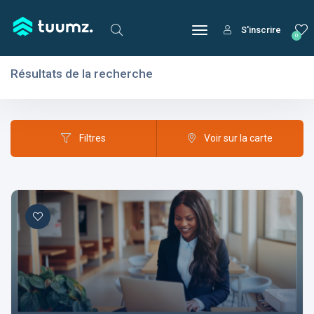
S'inscrire
0
Résultats de la recherche
Filtres
Domaines
Filtres
Voir sur la carte
Domaines
Aptitudes
Centres d'intérêt