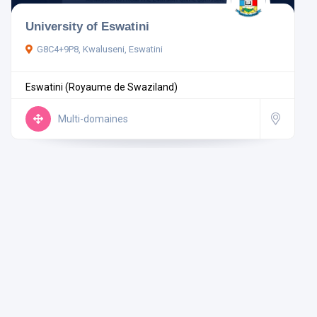
University of Eswatini
Eswatini (Royaume de Swaziland)
G8C4+9P8, Kwaluseni, Eswatini
Eswatini (Royaume de Swaziland)
Rechercher
Multi-domaines
Réinitialiser les filtres