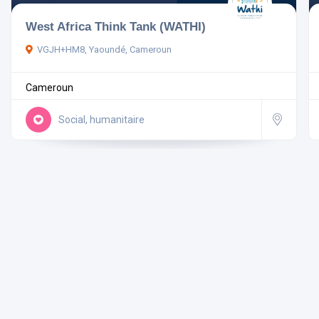
West Africa Think Tank (WATHI)
Pays
VGJH+HM8, Yaoundé, Cameroun
Cameroun
Rechercher
Social, humanitaire
Réinitialiser les filtres