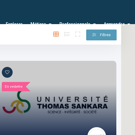
Explorer
Métiers
Professionnels
Apprendre
Filtres
En vedette