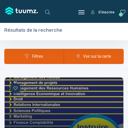
S'inscrire
0
Résultats de la recherche
Filtres
Domaines
Filtres
Voir sur la carte
Domaines
Aptitudes
Centres d'intérêt