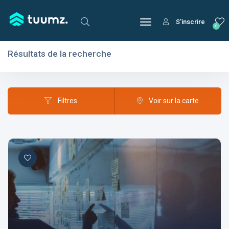
S'inscrire
0
Résultats de la recherche
Filtres
Domaines
Filtres
Voir sur la carte
Domaines
Aptitudes
Centres d'intérêt