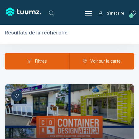
S'inscrire
0
Résultats de la recherche
Filtres
Domaines
Filtres
Voir sur la carte
Domaines
Aptitudes
Centres d'intérêt