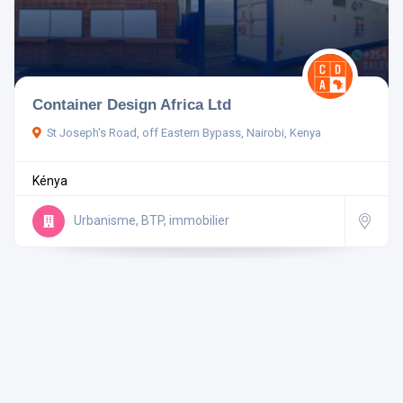
Pays
Container Design Africa Ltd
St Joseph's Road, off Eastern Bypass, Nairobi, Kenya
Rechercher
Kénya
Réinitialiser les filtres
Urbanisme, BTP, immobilier