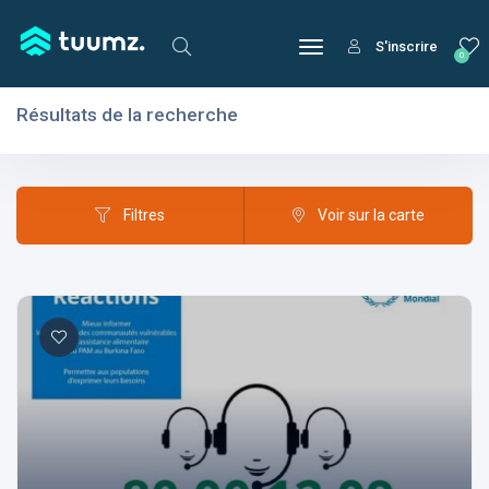
S'inscrire
0
Résultats de la recherche
Filtres
Domaines
Filtres
Voir sur la carte
Domaines
Aptitudes
Centres d'intérêt