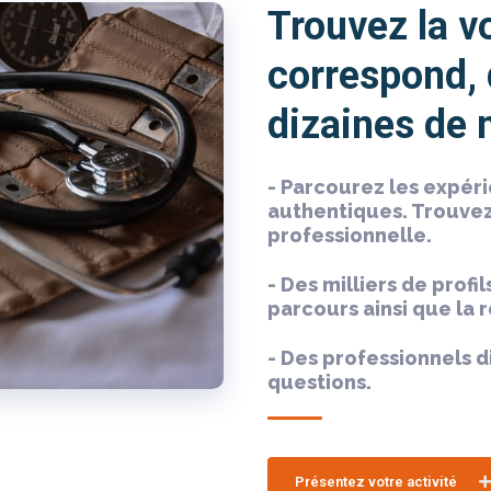
Trouvez la v
correspond,
dizaines de 
- Parcourez les expér
authentiques. Trouvez
professionnelle.
- Des milliers de profi
parcours ainsi que la r
- Des professionnels 
questions.
Présentez votre activité