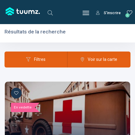
S'inscrire
0
Résultats de la recherche
Filtres
Domaines
Filtres
Voir sur la carte
Domaines
En vedette
Aptitudes
Centres d'intérêt