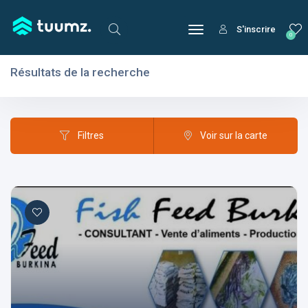
S'inscrire
0
Résultats de la recherche
Filtres
Domaines
Filtres
Voir sur la carte
Domaines
Aptitudes
Centres d'intérêt