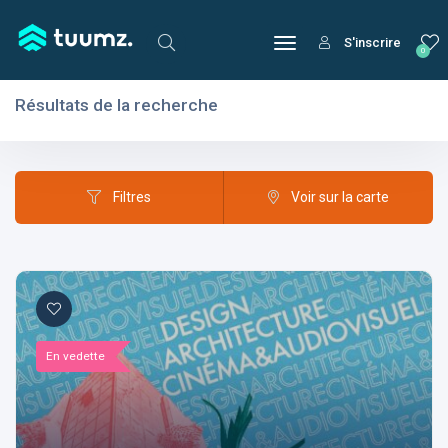
S'inscrire
0
Résultats de la recherche
Filtres
Domaines
Filtres
Voir sur la carte
Domaines
En vedette
Aptitudes
Centres d'intérêt