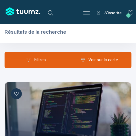
S'inscrire
0
Résultats de la recherche
Filtres
Domaines
Filtres
Voir sur la carte
Domaines
Aptitudes
Centres d'intérêt