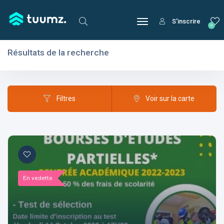
S'inscrire
0
Résultats de la recherche
Filtres
Domaines
Filtres
Voir sur la carte
Domaines
En vedette
Aptitudes
Centres d'intérêt