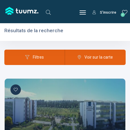
S'inscrire
0
Résultats de la recherche
Filtres
Domaines
Filtres
Voir sur la carte
Domaines
Aptitudes
Centres d'intérêt