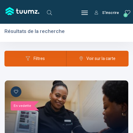
S'inscrire
0
Résultats de la recherche
Filtres
Domaines
Filtres
Voir sur la carte
Domaines
En vedette
Aptitudes
Centres d'intérêt