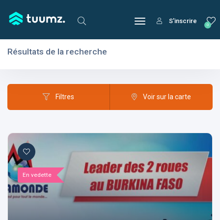
S'inscrire
0
Résultats de la recherche
Filtres
Domaines
Filtres
Voir sur la carte
Domaines
En vedette
Aptitudes
Centres d'intérêt