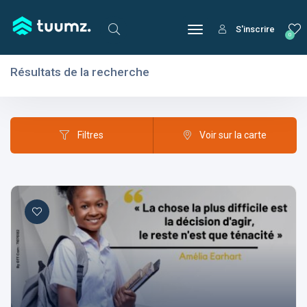
S'inscrire
0
Résultats de la recherche
Filtres
Domaines
Filtres
Voir sur la carte
Domaines
Aptitudes
Centres d'intérêt