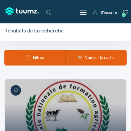
S'inscrire
0
Résultats de la recherche
Filtres
Domaines
Filtres
Voir sur la carte
Domaines
Aptitudes
Centres d'intérêt