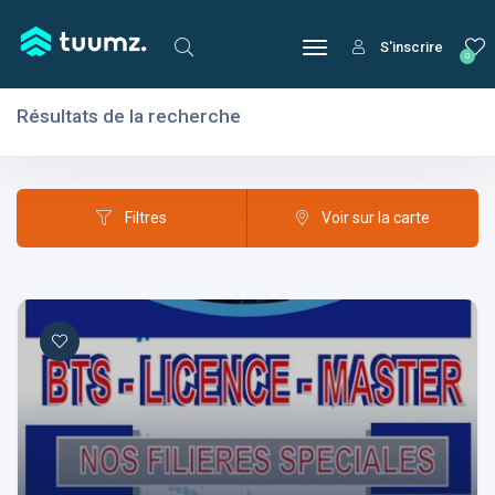
S'inscrire
0
Résultats de la recherche
Filtres
Domaines
Filtres
Voir sur la carte
Domaines
Aptitudes
Centres d'intérêt