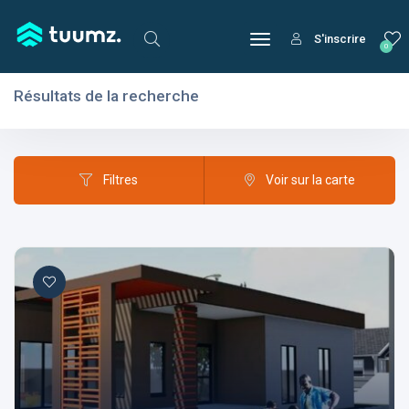
S'inscrire
0
Résultats de la recherche
Filtres
Domaines
Filtres
Voir sur la carte
Domaines
Aptitudes
Centres d'intérêt