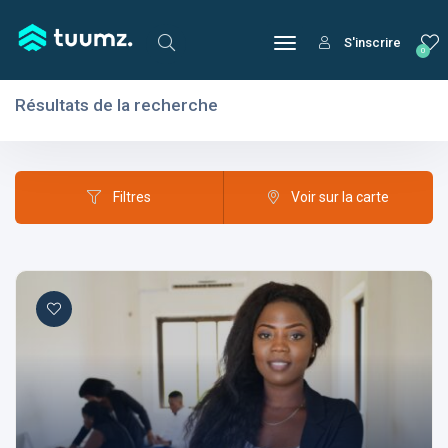
S'inscrire
0
Résultats de la recherche
Filtres
Domaines
Filtres
Voir sur la carte
Domaines
Aptitudes
Centres d'intérêt