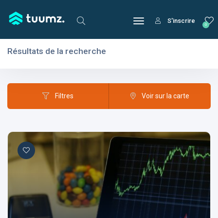
S'inscrire
0
Résultats de la recherche
Filtres
Domaines
Filtres
Voir sur la carte
Domaines
Aptitudes
Centres d'intérêt