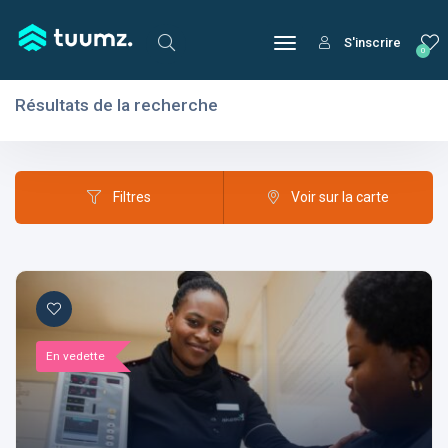
S'inscrire
0
Résultats de la recherche
Filtres
Domaines
Filtres
Voir sur la carte
Domaines
En vedette
Aptitudes
Centres d'intérêt