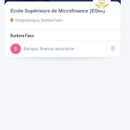
Ecole Supérieure de Microfinance (ESMI)
Pays
Ouagadougou, Burkina Faso
Burkina Faso
Rechercher
Banque, finance, assurance
Réinitialiser les filtres