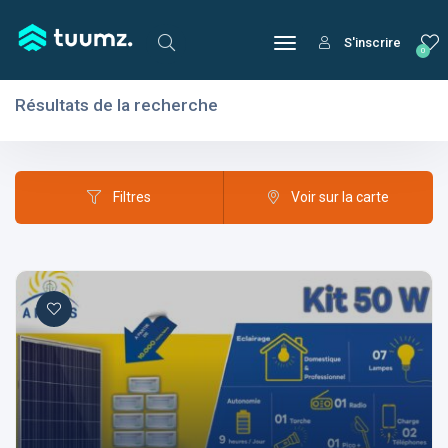
S'inscrire
0
Résultats de la recherche
Filtres
Domaines
Filtres
Voir sur la carte
Domaines
Aptitudes
Centres d'intérêt