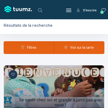
S'inscrire
0
Résultats de la recherche
Filtres
Domaines
Filtres
Voir sur la carte
Domaines
Aptitudes
Centres d'intérêt